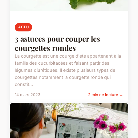
ACTU
3 astuces pour couper les
courgettes rondes
La courgette est une courge d'été appartenant à la
famille des cucurbitacées et faisant partir des
légumes diurétiques. Il existe plusieurs types de
courgettes notamment la courgette ronde qui
constit...
14 mars 2023
2 min de lecture →