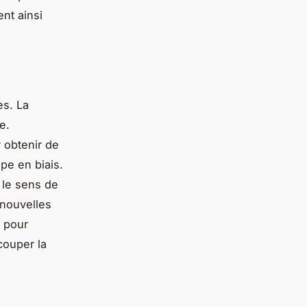
ent ainsi
es. La
e.
r obtenir de
pe en biais.
 le sens de
 nouvelles
s pour
couper la