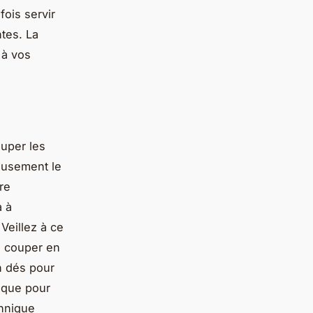
fois servir
ntes. La
 à vos
ouper les
neusement le
re
a à
Veillez à ce
s couper en
n dés pour
ique pour
chnique