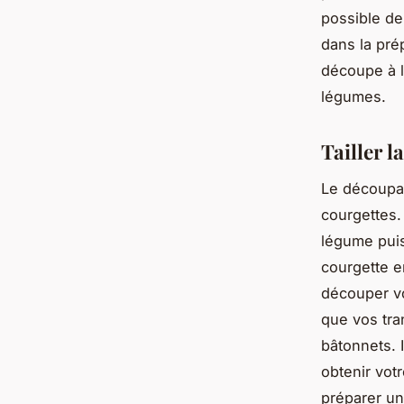
possible de
dans la pré
découpe à l
légumes.
Tailler l
Le découpag
courgettes.
légume puis
courgette e
découper vo
que vos tra
bâtonnets. 
obtenir vot
préparer un