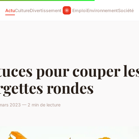
Actu
Culture
Divertissement
Emploi
Environnement
Société
tuces pour couper le
rgettes rondes
mars 2023 — 2 min de lecture