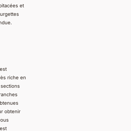
bitacées et
ourgettes
andue.
est
rès riche en
 sections
tranches
obtenues
r obtenir
vous
 est