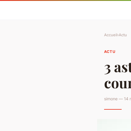
Accueil
›
Actu
ACTU
3 as
cou
simone — 14 