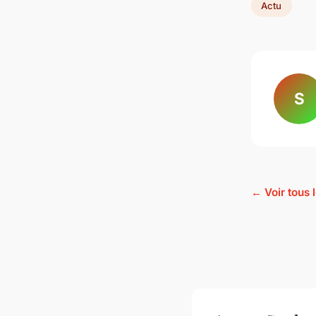
Actu
S
← Voir tous l