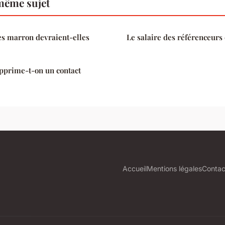
même sujet
es marron devraient-elles
Le salaire des référenceurs
pprime-t-on un contact
Accueil
Mentions légales
Contac