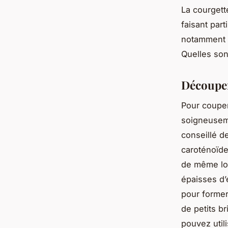
La courgett
faisant part
notamment l
Quelles son
Découper
Pour couper 
soigneuseme
conseillé d
caroténoïde
de même lon
épaisses d’
pour former
de petits b
pouvez utili