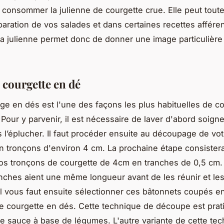
 consommer la julienne de courgette crue. Elle peut toute
paration de vos salades et dans certaines recettes affére
a julienne permet donc de donner une image particulière
a courgette en dé
e en dés est l'une des façons les plus habituelles de c
 Pour y parvenir, il est nécessaire de laver d'abord soig
 l’éplucher. Il faut procéder ensuite au découpage de vot
n tronçons d'environ 4 cm. La prochaine étape consister
s tronçons de courgette de 4cm en tranches de 0,5 cm. 
nches aient une même longueur avant de les réunir et le
Il vous faut ensuite sélectionner ces bâtonnets coupés e
re courgette en dés. Cette technique de découpe est prat
e sauce à base de légumes. L'autre variante de cette te