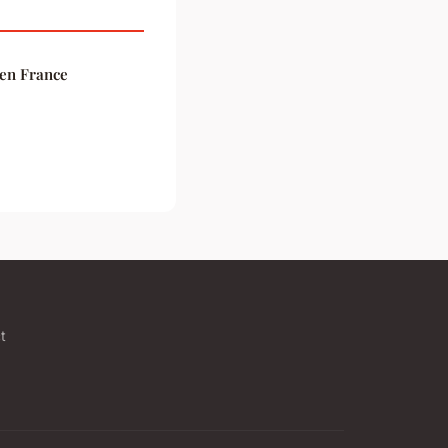
 en France
t