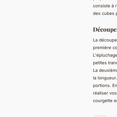
consiste à r
des cubes p
Découper 
La découpe 
première co
L'épluchage 
petites tra
La deuxième
la longueur
portions. E
réaliser vos
courgette e