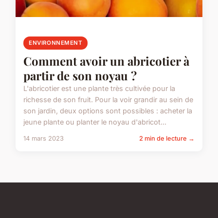
ENVIRONNEMENT
Comment avoir un abricotier à
partir de son noyau ?
L'abricotier est une plante très cultivée pour la
richesse de son fruit. Pour la voir grandir au sein de
son jardin, deux options sont possibles : acheter la
jeune plante ou planter le noyau d'abricot...
14 mars 2023
2 min de lecture →